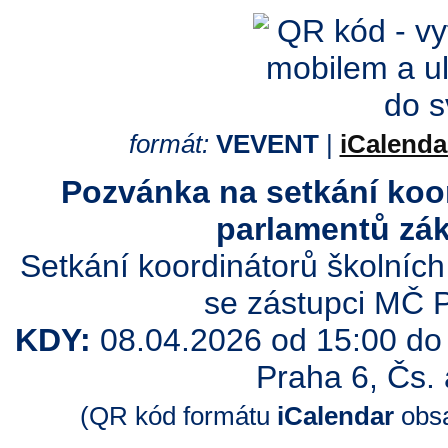
formát:
VEVENT
|
iCalenda
Pozvánka na setkání koo
parlamentů zák
Setkání koordinátorů školníc
se zástupci MČ 
KDY:
08.04.2026 od 15:00 do
Praha 6, Čs. 
(QR kód formátu
iCalendar
obsa