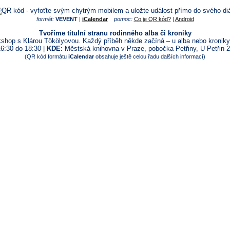
formát:
VEVENT
|
iCalendar
pomoc:
Co je QR kód?
|
Android
Tvoříme titulní stranu rodinného alba či kroniky
shop s Klárou Tökölyovou. Každý příběh někde začíná – u alba nebo kroniky j
6:30 do 18:30 |
KDE:
Městská knihovna v Praze, pobočka Petřiny, U Petřin 2
(QR kód formátu
iCalendar
obsahuje ještě celou řadu dalších informací)