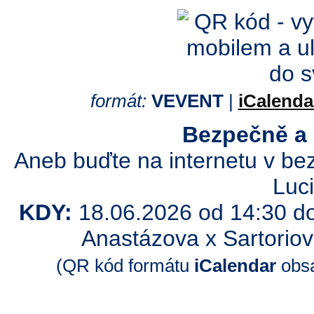
formát:
VEVENT
|
iCalenda
Bezpečně a 
Aneb buďte na internetu v be
Luc
KDY:
18.06.2026 od 14:30 do
Anastázova x Sartoriov
(QR kód formátu
iCalendar
obsa